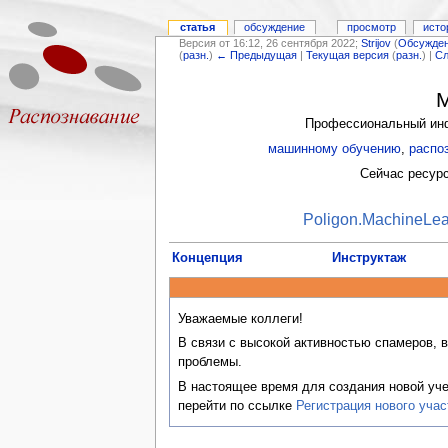
статья
обсуждение
просмотр
исто
Версия от 16:12, 26 сентября 2022;
Strijov
(
Обсужде
(
разн.
)
← Предыдущая
|
Текущая версия
(
разн.
) |
С
M
Профессиональный инф
машинному обучению
,
распо
Сейчас ресур
Poligon.MachineLea
Концепция
Инструктаж
Уважаемые коллеги!
В связи с высокой активностью спамеров, 
проблемы.
В настоящее время для создания новой учет
перейти по ссылке
Регистрация нового учас