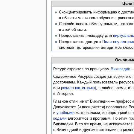
Цели 
Сконцентрировать информацию о дости
в области машинного обучения, распозна
Способствовать обмену опытом, накопл
в этой области.
Предоставить площадку для
виртуальны
Предоставить доступ к
Полигону алгори
системе тестирования алгоритмов класс
Основны
Ресурс строится по принципам
Википедии —
Содержимое Ресурса создаётся всеми его 
достоянием. Каждый пользователь ресурс
или
раздел (категорию)
, в любое время, в 
в Интернет.
Главное отличие от Википедии — професси
Допускается (и поощряется) пополнение Р
и
учебными
материалами, информацией о
н
кодами
алгоритмов и программ. По этим пр
Википедии. В то же время, не исключаетс
с Википедией и другими сетевыми энцикло