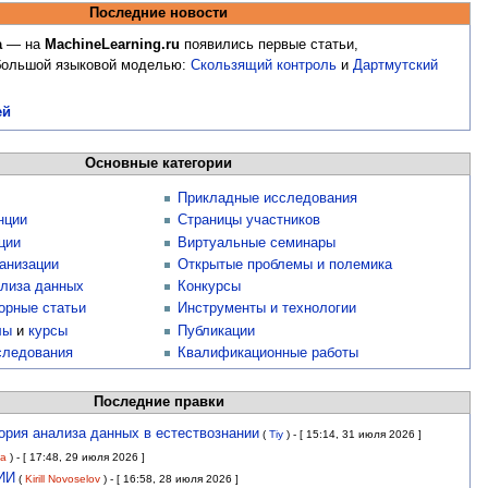
Последние новости
а
— на
MachineLearning.ru
появились первые статьи,
большой языковой моделью:
Скользящий контроль
и
Дартмутский
ей
Основные категории
Прикладные исследования
нции
Страницы участников
ции
Виртуальные семинары
анизации
Открытые проблемы и полемика
лиза данных
Конкурсы
орные статьи
Инструменты и технологии
лы
и
курсы
Публикации
следования
Квалификационные работы
Последние правки
ория анализа данных в естествознании
(
Tiy
)
- [ 15:14, 31 июля 2026 ]
va
)
- [ 17:48, 29 июля 2026 ]
ИИ
(
Kirill Novoselov
)
- [ 16:58, 28 июля 2026 ]