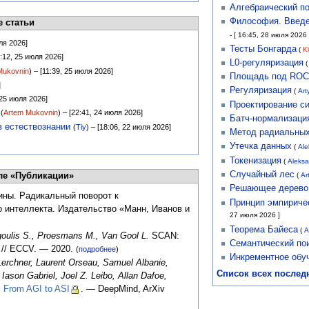
Алгебраический по
Философия. Введен
 статьи
- [ 16:45, 28 июля 2026 
юля 2026]
Тесты Бонгарда
(
Ki
4:12, 25 июля 2026]
L0-регуляризация
Mukovnin
) – [11:39, 25 июля 2026]
Площадь под ROC
]
Регуляризация
(
Art
 25 июля 2026]
Проектирование с
(
Artem Mukovnin
) – [22:41, 24 июля 2026]
Батч-нормализаци
в естествознании
(
Tiy
) – [18:06, 22 июля 2026]
Метод радиальных
Утечка данных
(
Ale
Токенизация
(
Aleksa
Случайный лес
(
Ar
ле «Публикации»
Решающее дерево
ны. Радикальный поворот к
Принцип эмпириче
 интеллекта. Издательство «Манн, Иванов и
27 июля 2026 ]
Теорема Байеса
(
A
ulis S., Proesmans M., Van Gool L.
SCAN:
Семантический по
s // ECCV. — 2020.
(
подробнее
)
Инкрементное обу
Lerchner, Laurent Orseau, Samuel Albanie,
Список всех послед
ason Gabriel, Joel Z. Leibo, Allan Dafoe,
.
From AGI to ASI
. — DeepMind, ArXiv