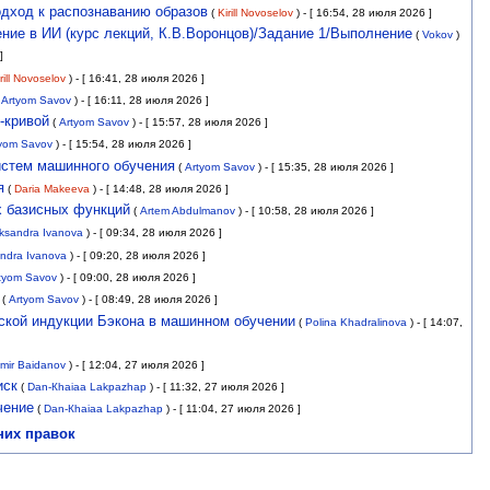
дход к распознаванию образов
(
Kirill Novoselov
)
- [ 16:54, 28 июля 2026 ]
ие в ИИ (курс лекций, К.В.Воронцов)/Задание 1/Выполнение
(
Vokov
)
]
rill Novoselov
)
- [ 16:41, 28 июля 2026 ]
(
Artyom Savov
)
- [ 16:11, 28 июля 2026 ]
-кривой
(
Artyom Savov
)
- [ 15:57, 28 июля 2026 ]
yom Savov
)
- [ 15:54, 28 июля 2026 ]
истем машинного обучения
(
Artyom Savov
)
- [ 15:35, 28 июля 2026 ]
я
(
Daria Makeeva
)
- [ 14:48, 28 июля 2026 ]
 базисных функций
(
Artem Abdulmanov
)
- [ 10:58, 28 июля 2026 ]
ksandra Ivanova
)
- [ 09:34, 28 июля 2026 ]
ndra Ivanova
)
- [ 09:20, 28 июля 2026 ]
tyom Savov
)
- [ 09:00, 28 июля 2026 ]
(
Artyom Savov
)
- [ 08:49, 28 июля 2026 ]
ской индукции Бэкона в машинном обучении
(
Polina Khadralinova
)
- [ 14:07,
mir Baidanov
)
- [ 12:04, 27 июля 2026 ]
иск
(
Dan-Кhaiaa Lakpazhap
)
- [ 11:32, 27 июля 2026 ]
чение
(
Dan-Кhaiaa Lakpazhap
)
- [ 11:04, 27 июля 2026 ]
них правок