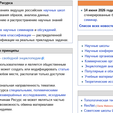
Ресурса
жениях ведущих российских
научных школ
14 июня 2026 год
вания образов, анализа данных.
сгенерированные 
семинар
.
ению и распространению научных знаний
Список всех новост
х научных семинаров
и
обсуждений
.
тмов классификации
— распределенной
ификации на реальных прикладных задачах.
Научные школы
е принципы
Научные конфере
Научные организа
 свободной энциклопедии
.
Коммерческие орг
пользователями и является общественным
Энциклопедия ана
а может создать или модифицировать
статью
Популярные и обз
любом месте, располагая только доступом
Учебные материа
Теоретические ис
ональная направленность тематики.
есурса
специальными
,
полемическими
езавершённых исследованиях
,
исходными
ичинам Ресурс не может являться частью
Топологическая те
я возможность обмена материалами
ResNet
(
Daria Makee
педиями.
Советские школы 