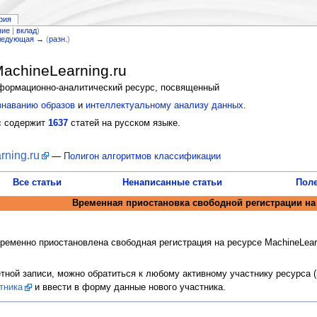
рия
ние
|
вклад
)
ледующая →
(
разн.
)
achineLearning.ru
ормационно-аналитический ресурс, посвященный
знаванию образов
и
интеллектуальному анализу данных
.
с содержит
1637
статей на русском языке.
rning.ru
—
Полигон алгоритмов классификации
Все статьи
Ненаписанные статьи
Пол
Временная приостановка свободной регистрации на
временно приостановлена свободная регистрация на ресурсе MachineLear
ной записи, можно обратиться к любому активному участнику ресурса (ко
тника
и ввести в форму данные нового участника.