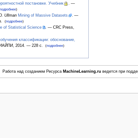
роятностной постановке. Учебник
. —
подробнее
)
 D. Ullman
Mining of Massive Datasets
. —
 p.
(
подробнее
)
e of Statistical Science
. — CRC Press,
обучения классификации: обоснование,
ИАЙПИ, 2014. — 228 с.
(
подробнее
)
Работа над созданием Ресурса
MachineLearning.ru
ведется при подд