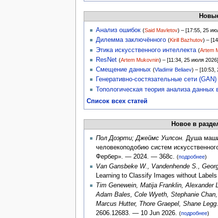
Новые
Анализ ошибок
(
Said Mavletov
) – [17:55, 25 и
Дилемма заключённого
(
Kirill Bazhutov
) – [1
Этика искусственного интеллекта
(
Artem 
ResNet
(
Artem Mukovnin
) – [11:34, 25 июля 2026
Смещение данных
(
Vladimir Beliaev
) – [10:53,
Генеративно-состязательные сети (GAN)
Топологическая теория анализа данных 
Список всех статей
Новое в разде
Пол Доэрти; Джеймс Уилсон.
Душа маши
человекоподобию систем искусственного
Фербер». — 2024. — 368с.
(
подробнее
)
Van Gansbeke W., Vandenhende S., Georgo
Learning to Classify Images without Label
Tim Genewein, Matija Franklin, Alexander 
Adam Bales, Cole Wyeth, Stephanie Chan, I
Marcus Hutter, Thore Graepel, Shane Legg
2606.12683. — 10 Jun 2026.
(
подробнее
)