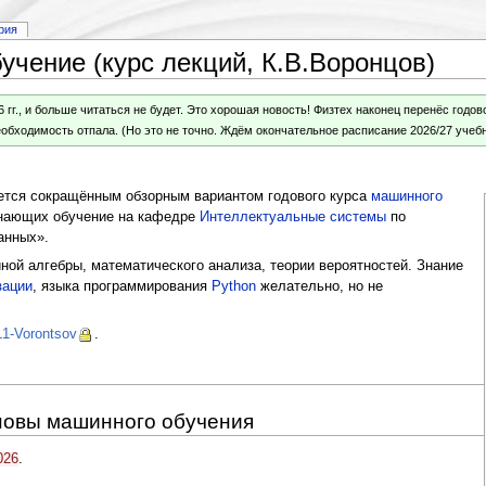
рия
чение (курс лекций, К.В.Воронцов)
6 гг., и больше читаться не будет. Это хорошая новость! Физтех наконец перенёс год
еобходимость отпала. (Но это не точно. Ждём окончательное расписание 2026/27 учебн
тся сокращённым обзорным вариантом годового курса
машинного
инающих обучение на кафедре
Интеллектуальные системы
по
анных».
ной алгебры, математического анализа, теории вероятностей. Знание
зации
, языка программирования
Python
желательно, но не
L1-Vorontsov
.
сновы машинного обучения
026
.