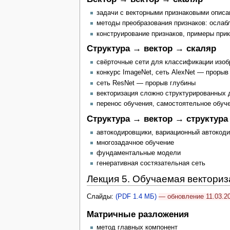
задачи с векторными признаковыми описа
методы преобразования признаков: ослаб
конструирование признаков, примеры при
Структура → вектор → скаляр
свёрточные сети для классификации изо
конкурс ImageNet, сеть AlexNet — проры
сеть ResNet — прорыв глубины
векторизация сложно структурированных 
перенос обучения, самостоятельное обуч
Структура → вектор → структура
автокодировщики, вариационный автокод
многозадачное обучение
фундаментальные модели
генеративная состязательная сеть
Лекция 5. Обучаемая вектори
Слайды:
(PDF 1.4 МБ)
— обновление 11.03.2
Матричные разложения
метод главных компонент