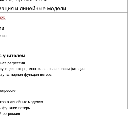
изация и линейные модели
026
.
ии
ения
с учителем
тная регрессия
 функции потерь, многоклассовая классификация
ступа, парная функция потерь
регрессия
наков в линейных моделях
ь функции потерь
M-регрессия