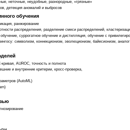
ные, неточные, неудобные, разнородные, «грязные»
ов, детекция аномалий и выбросов
инного обучения
фикация, ранжирование
отности распределения, разделение смеси распределений, кластеризаци
 обучение, суррогатное обучение и дистилляция, обучение с привилеги
ингосу: символизм, коннекционизм, эволюционизм, байесионизм, аналог
оделей
-кривая, AUROC, точность и полнота
ешние и внутренние критерии, кросс-проверка,
раметров (AutoML)
arn)
язью
гнозирование
ели