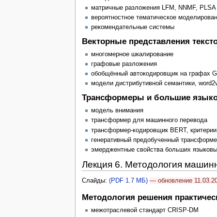
матричные разложения LFM, NNMF, PLSA
вероятностное тематическое моделирова
рекомендательные системы
Векторные представления тексто
многомерное шкалирование
графовые разложения
обобщённый автокодировщик на графах 
модели дистрибутивной семантики, word2
Трансформеры и большие язык
модель внимания
трансформер для машинного перевода
трансформер-кодировщик BERT, критерии
генеративный предобученный трансформ
эмерджентные свойства больших языков
Лекция 6. Методология машин
Слайды:
(PDF 1.7 МБ)
— обновление 11.03.2
Методология решения практичес
межотраслевой стандарт CRISP-DM