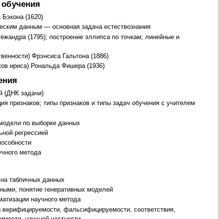
 обучения
 Бэкона (1620)
еским данным — основная задача естествознания
жандра (1795); построение эллипса по точкам; линейные и
твенности) Фрэнсиса Гальтона (1886)
ков ириса) Рональда Фишера (1936)
ения
 (ДНК задачи)
ция признаков; типы признаков и типы задач обучения с учителем
модели по выборке данных
ьной регрессией
пособности
учного метода
 на табличных данных
ными, понятие генеративных моделей
матизации научного метода
ы верифицируемости, фальсифицируемости, соответствия,
имости, научной честности