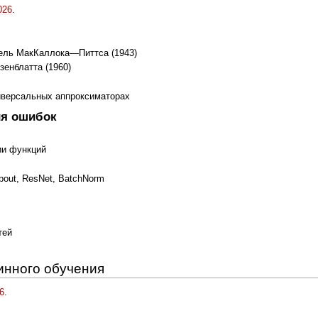
026
.
дель МакКаллока—Питтса (1943)
енблатта (1960)
ниверсальных аппроксиматорах
ия ошибок
ии функций
pout, ResNet, BatchNorm
тей
инного обучения
6
.