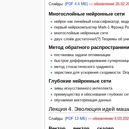
Слайды:
(PDF 4.6 МБ)
— обновление 26.02.2
Многослойные нейронные сети
нейрон как линейный классификатор, мо
первый нейрокомпьютер Mark-1 Фрэнка Роз
многослойные нейронные сети
двух слоёв достаточно!(?) Теоремы об у
Метод обратного распространен
постановка задачи оптимизации
быстрое дифференцирование суперпозиц
метод стохастического градиента
эвристики для ускорения сходимости: Dro
Глубокие нейронные сети
зимы искусственного интеллекта
преимущества и обоснования глубоких се
обучаемая векторизация данных
Лекция 4. Эволюция идей маш
Слайды:
(PDF 13 МБ)
— обновление 4.03.202
Вектор → вектор → скаляр