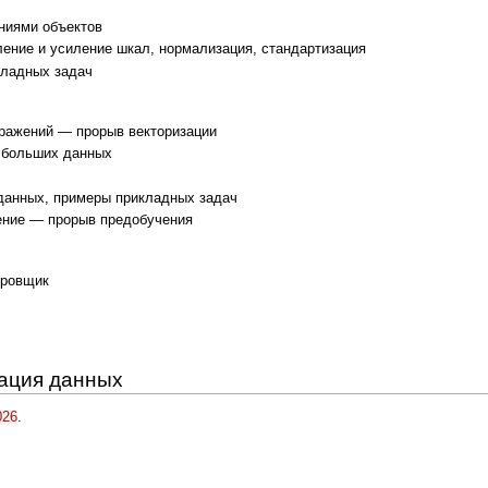
ниями объектов
ление и усиление шкал, нормализация, стандартизация
кладных задач
бражений — прорыв векторизации
в больших данных
данных, примеры прикладных задач
ение — прорыв предобучения
ировщик
зация данных
026
.