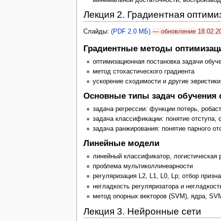
Лекция 2. Градиентная оптим
Слайды:
(PDF 2.0 МБ)
— обновление 18.02.2
Градиентные методы оптимизац
оптимизационная постановка задачи обуч
метод стохастического градиента
ускорение сходимости и другие эвристики
Основные типы задач обучения 
задача регрессии: функции потерь, робас
задача классификации: понятие отступа,
задача ранжирования: понятие парного от
Линейные модели
линейный классификатор, логистическая 
проблема мультиколлинеарности
регуляризация L2, L1, L0, Lp; отбор приз
негладкость регуляризатора и негладкост
метод опорных векторов (SVM), ядра, SV
Лекция 3. Нейронные сети