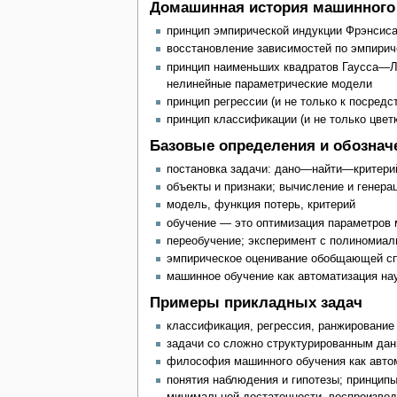
Домашинная история машинного
принцип эмпирической индукции Фрэнсиса
восстановление зависимостей по эмпирич
принцип наименьших квадратов Гаусса—Ле
нелинейные параметрические модели
принцип регрессии (и не только к посредс
принцип классификации (и не только цвет
Базовые определения и обознач
постановка задачи: дано—найти—критерий
объекты и признаки; вычисление и генера
модель, функция потерь, критерий
обучение — это оптимизация параметров 
переобучение; эксперимент с полиномиал
эмпирическое оценивание обобщающей с
машинное обучение как автоматизация на
Примеры прикладных задач
классификация, регрессия, ранжирование
задачи со сложно структурированным дан
философия машинного обучения как авто
понятия наблюдения и гипотезы; принцип
минимальной достаточности, воспроизвод