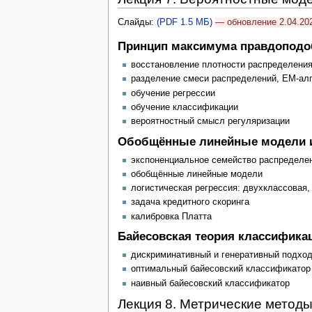
Слайды:
(PDF 1.5 МБ)
— обновление 2.04.20
Принцип максимума правдоподо
восстановление плотности распределени
разделение смеси распределений, EM-алг
обучение регрессии
обучение классификации
вероятностный смысл регуляризации
Обобщённые линейные модели и 
экспоненциальное семейство распределе
обобщённые линейные модели
логистическая регрессия: двухклассовая,
задача кредитного скоринга
калибровка Платта
Байесовская теория классифика
дискриминативный и генеративный подхо
оптимальный байесовский классификатор
наивный байесовский классификатор
Лекция 8. Метрические метод