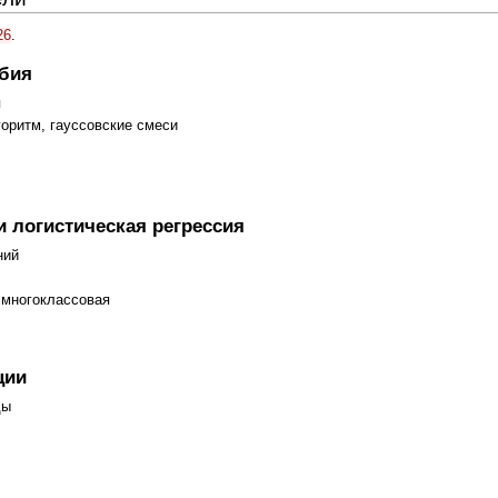
26
.
бия
я
оритм, гауссовские смеси
логистическая регрессия
ний
 многоклассовая
ции
ды
ы