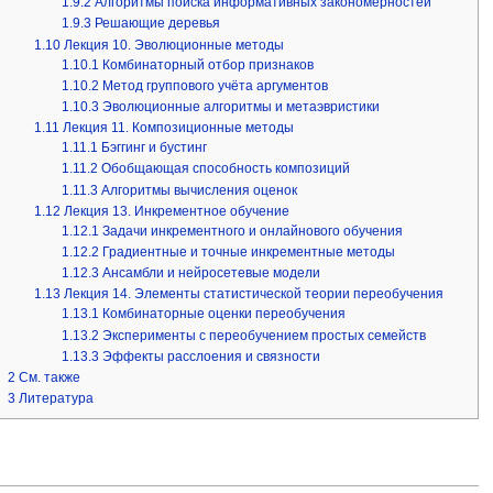
1.9.2
Алгоритмы поиска информативных закономерностей
1.9.3
Решающие деревья
1.10
Лекция 10. Эволюционные методы
1.10.1
Комбинаторный отбор признаков
1.10.2
Метод группового учёта аргументов
1.10.3
Эволюционные алгоритмы и метаэвристики
1.11
Лекция 11. Композиционные методы
1.11.1
Бэггинг и бустинг
1.11.2
Обобщающая способность композиций
1.11.3
Алгоритмы вычисления оценок
1.12
Лекция 13. Инкрементное обучение
1.12.1
Задачи инкрементного и онлайнового обучения
1.12.2
Градиентные и точные инкрементные методы
1.12.3
Ансамбли и нейросетевые модели
1.13
Лекция 14. Элементы статистической теории переобучения
1.13.1
Комбинаторные оценки переобучения
1.13.2
Эксперименты с переобучением простых семейств
1.13.3
Эффекты расслоения и связности
2
См. также
3
Литература