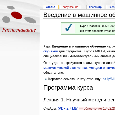
статья
обсуждение
просмотр
исто
Введение в машинное обу
Курс читался в 2025 и 202
и в этом вводном курсе н
Курс
Введение в машинное обучение
являе
обучения
для студентов 3 курса МФТИ, нач
специализации «Интеллектуальный анализ д
От студентов требуются знания курсов линей
математической статистики
,
методов оптими
обязательно.
Короткая ссылка на эту страницу:
bit.ly/M
Программа курса
Лекция 1. Научный метод и о
Слайды:
(PDF 2.7 МБ)
— обновление 18.02.2