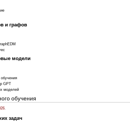
ние
в и графов
GraphEDM
vec
овые модели
 обучения
ер GPT
ых моделей
ного обучения
026
.
ких задач