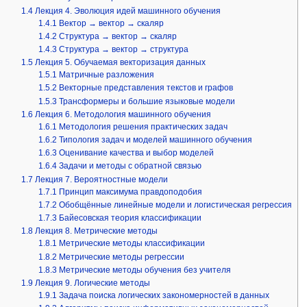
1.4
Лекция 4. Эволюция идей машинного обучения
1.4.1
Вектор → вектор → скаляр
1.4.2
Структура → вектор → скаляр
1.4.3
Структура → вектор → структура
1.5
Лекция 5. Обучаемая векторизация данных
1.5.1
Матричные разложения
1.5.2
Векторные представления текстов и графов
1.5.3
Трансформеры и большие языковые модели
1.6
Лекция 6. Методология машинного обучения
1.6.1
Методология решения практических задач
1.6.2
Типология задач и моделей машинного обучения
1.6.3
Оценивание качества и выбор моделей
1.6.4
Задачи и методы с обратной связью
1.7
Лекция 7. Вероятностные модели
1.7.1
Принцип максимума правдоподобия
1.7.2
Обобщённые линейные модели и логистическая регрессия
1.7.3
Байесовская теория классификации
1.8
Лекция 8. Метрические методы
1.8.1
Метрические методы классификации
1.8.2
Метрические методы регрессии
1.8.3
Метрические методы обучения без учителя
1.9
Лекция 9. Логические методы
1.9.1
Задача поиска логических закономерностей в данных