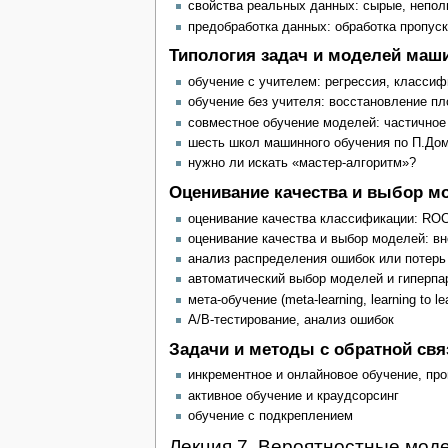
свойства реальных данных: сырые, непол
предобработка данных: обработка пропуск
Типология задач и моделей маш
обучение с учителем: регрессия, класси
обучение без учителя: восстановление пл
совместное обучение моделей: частичное
шесть школ машинного обучения по П.Дом
нужно ли искать «мастер-алгоритм»?
Оценивание качества и выбор м
оценивание качества классификации: ROC
оценивание качества и выбор моделей: вн
анализ распределения ошибок или потерь
автоматический выбор моделей и гиперпа
мета-обучение (meta-learning, learning to le
A/B-тестирование, анализ ошибок
Задачи и методы с обратной св
инкрементное и онлайновое обучение, про
активное обучение и краудсорсинг
обучение с подкреплением
Лекция 7. Вероятностные мод