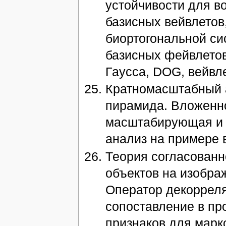
устойчивости для в
базисных вейвлетов
биортогональной си
базисных фейвлетов
Гаусса, DOG, вейвл
Кратномасштабный а
пирамида. Вложенн
масштабирующая и 
анализ на примере 
Теория согласованн
объектов на изобра
Оператор декорреля
сопоставление в пр
признаков для марк