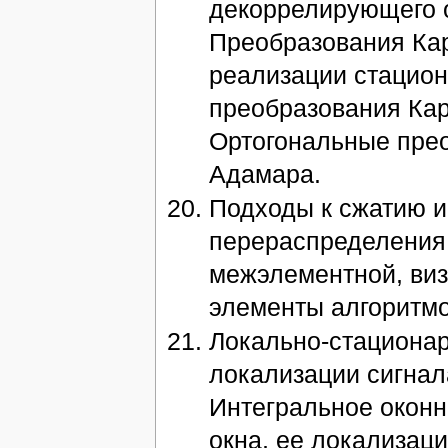
декоррелирующего о
Преобразования Кар
реализации стацион
преобразования Кар
Ортогональные прео
Адамара.
Подходы к сжатию и
перераспределения
межэлементной, виз
элементы алгоритм
Локально-стациона
локализации сигнал
Интегральное оконн
окна, ее локализац