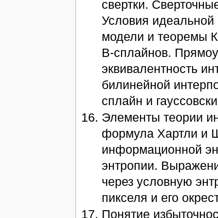
свертки. Сверточны
Условия идеальной 
модели и теоремы К
В-cплайнов. Прямоу
эквивалентность ин
билинейной интерпо
сплайн и гауссовски
Элементы теории и
формула Хартли и Ш
информационной эн
энтропии. Выражен
через условную энт
пикселя и его окрес
Понятие избыточнос