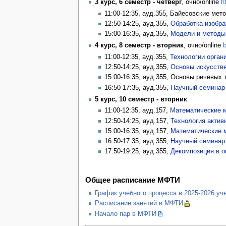
3 курс, 6 семестр - четверг
, очно/online
h
11:00-12:35, ауд.355, Байесовские мет
12:50-14:25, ауд.355,
Обработка изобра
15:00-16:35, ауд.355,
Модели и методы 
4 курс, 8 семестр - вторник
, очно/online
b
11:00-12:35, ауд.355,
Технологии орган
12:50-14:25, ауд.355,
Основы искусстве
15:00-16:35, ауд.355, Основы речевых 
16:50-17:35, ауд.355,
Научный семинар
5 курс, 10 семестр - вторник
11:00-12:35, ауд.157,
Математические 
12:50-14:25, ауд.157,
Технология актив
15:00-16:35, ауд.157,
Математические 
16:50-17:35, ауд.355,
Научный семинар
17:50-19:25, ауд.355,
Декомпозиция в о
Общее расписание МФТИ
График учебного процесса в 2025-2026 уч
Расписание занятий в МФТИ
Начало пар в МФТИ