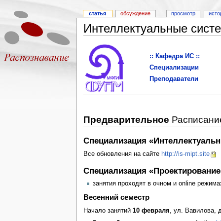
статья
обсуждение
просмотр
исто
Интеллектуальные сист
:: Кафедра ИС ::
Специализации
Преподаватели
Предварительное
Расписание
Специализация «Интеллектуальн
Все обновления на сайте
http://is-mipt.site
Специализация «Проектирование 
занятия проходят в очном и online режима
Весенний семестр
Начало занятий
10 февраля
, ул. Вавилова, 