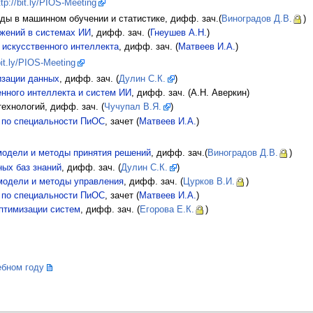
ttp://bit.ly/PIOS-Meeting
оды в машинном обучении и статистике, дифф. зач.(
Виноградов Д.В.
)
жений в системах ИИ
, дифф. зач. (
Гнеушев A.H.
)
искусственного интеллекта
, дифф. зач. (
Матвеев И.А.
)
it.ly/PIOS-Meeting
изации данных
, дифф. зач. (
Дулин С.К.
)
нного интеллекта и систем ИИ
, дифф. зач. (А.Н. Аверкин)
технологий, дифф. зач. (
Чучупал В.Я.
)
 по специальности ПиОС
, зачет (
Матвеев И.А.
)
модели и методы принятия решений
, дифф. зач.(
Виноградов Д.В.
)
ных баз знаний
, дифф. зач. (
Дулин С.К.
)
модели и методы управления
, дифф. зач. (
Цурков В.И.
)
 по специальности ПиОС
, зачет (
Матвеев И.А.
)
птимизации систем
, дифф. зач. (
Егорова Е.К.
)
ебном году