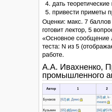
дать теоретические 
привести приметы п
Оценки: макс. 7 баллов 
готовит лектор, 5 вопр
«Основное сообщение л
теста: N из 5 (отобража
работе.
А.А. Ивахненко, П
промышленного а
Автор
1
2
[63]
,
k-
Бунаков
[62]
,
Демо
means
Кузьмин
[65]
Демо
[66]
SV