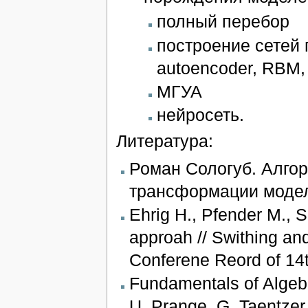
полный перебор
построение сетей 
autoencoder, RBM
МГУА
нейросеть.
Литература:
Роман Сологуб. Алго
трансформации моде
Ehrig H., Pfender M., 
approah // Swithing a
Conferene Reord of 14
Fundamentals of Algebr
U. Prange, G. Taentzer. 