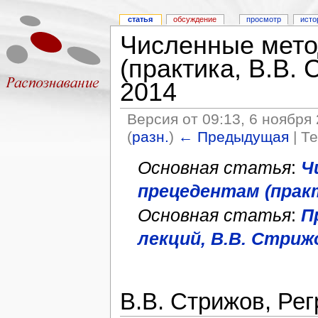
статья
обсуждение
просмотр
исто
Численные мето
(практика, В.В. 
2014
Версия от 09:13, 6 ноября
(
разн.
)
← Предыдущая
| Т
Основная статья
:
Ч
прецедентам (практ
Основная статья
:
П
лекций, B.В. Стриж
В.В. Стрижов, Ре