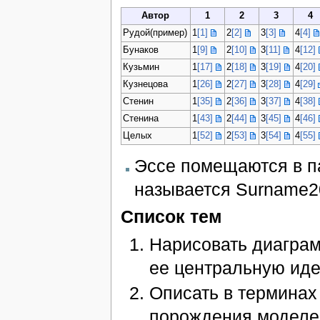
Автор
1
2
3
4
Рудой(пример)
1
[1]
2
[2]
3
[3]
4
[4]
Бунаков
1
[9]
2
[10]
3
[11]
4
[12]
Кузьмин
1
[17]
2
[18]
3
[19]
4
[20]
Кузнецова
1
[26]
2
[27]
3
[28]
4
[29]
Стенин
1
[35]
2
[36]
3
[37]
4
[38]
Стенина
1
[43]
2
[44]
3
[45]
4
[46]
Целых
1
[52]
2
[53]
3
[54]
4
[55]
Эссе помещаются в п
называется Surname2
Список тем
Нарисовать диаграм
ее центральную иде
Описать в терминах 
порождения моделе