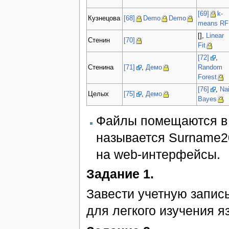
[69]
k-
Кузнецова
[68]
Demo
Demo
means RF
[],
Linear
Стенин
[70]
Fit
[72]
,
Стенина
[71]
,
Демо
Random
Forest
[76]
,
Na
Целых
[75]
,
Демо
Bayes
Файлы помещаются в
называется Surname2
на web-интерфейсы.
Задание 1.
Завести учетную запис
для легкого изучения 