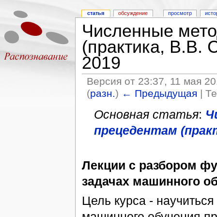
статья
обсуждение
просмотр
исто
Численные мето
(практика, В.В. 
2019
Версия от 23:37, 11 мая 2
(
разн.
)
← Предыдущая
| Т
Основная статья
:
Ч
прецедентам (практ
Лекции с разбором ф
задачах машинного о
Цель курса - научитьс
машинного обучения пр