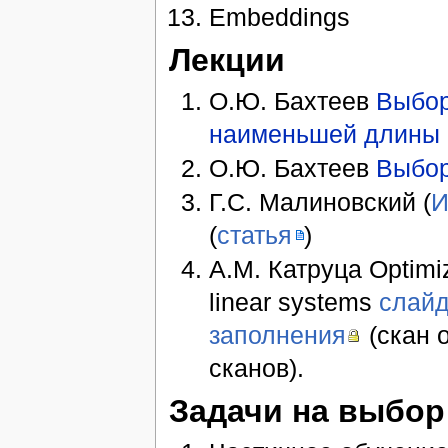
Embeddings
Лекции
О.Ю. Бахтеев
Выбор
наименьшей длины 
О.Ю. Бахтеев
Выбор
Г.С. Малиновский (
И
(
статья
)
А.М. Катруца Optimiz
linear systems
слайд
заполнения
(скан о
сканов).
Задачи на выбор