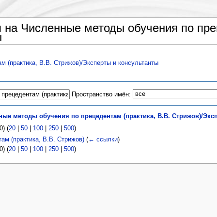
на Численные методы обучения по прец
ы
 (практика, В.В. Стрижов)/Эксперты и консультанты
Пространство имён:
ые методы обучения по прецедентам (практика, В.В. Стрижов)/Экс
) (
20
|
50
|
100
|
250
|
500
)
ам (практика, В.В. Стрижов)
(
← ссылки
)
) (
20
|
50
|
100
|
250
|
500
)