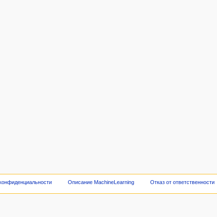
 конфиденциальности
Описание MachineLearning
Отказ от ответственности