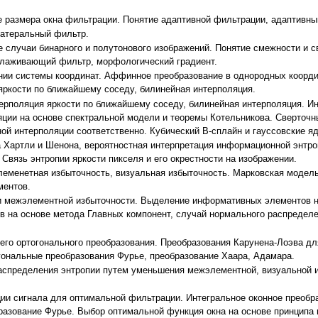
е размера окна фильтрации. Понятие адаптивной фильтрации, адаптивн
латеральный фильтр.
случаи бинарного и полутонового изображений. Понятие смежности и св
глаживающий фильтр, морфологический градиент.
нии системы координат. Аффинное преобразование в однородных коорди
яркости по ближайшему соседу, билинейная интерполяция.
ерполяция яркости по ближайшему соседу, билинейная интерполяция. Ин
ции на основе спектральной модели и теоремы Котельникова. Сверточны
й интерполяции соответственно. Кубический B-сплайн и гауссовские яд
Хартли и Шенона, вероятностная интерпретация информационной энтро
вязь энтропии яркости пикселя и его окрестности на изображении.
леменетная избыточность, визуальная избыточность. Марковская модел
ментов.
 межэлементной избыточности. Выделение информативных элементов н
ов на основе метода Главных компонент, случай нормального распредел
о ортогонального преобразования. Преобразования Карунена-Лоэва для
гональные преобразования Фурье, преобразование Хаара, Адамара.
распределения энтропии путем уменьшения межэлементной, визуальной 
ии сигнала для оптимальной фильтрации. Интегральное оконное преобра
разование Фурье. Выбор оптимальной функция окна на основе принципа