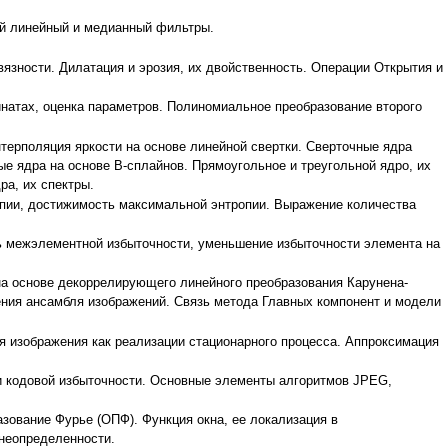
ый линейный и медианный фильтры.
язности. Дилатация и эрозия, их двойственность. Операции Открытия и
натах, оценка параметров. Полиномиальное преобразование второго
терполяция яркости на основе линейной свертки. Сверточные ядра
е ядра на основе В-cплайнов. Прямоугольное и треугольной ядро, их
ра, их спектры.
пии, достижимость максимальной энтропии. Выражение количества
ь межэлементной избыточности, уменьшение избыточности элемента на
а основе декоррелирующего линейного преобразования Карунена-
ения ансамбля изображений. Связь метода Главных компонент и модели
 изображения как реализации стационарного процесса. Аппроксимация
и кодовой избыточности. Основные элементы алгоритмов JPEG,
зование Фурье (ОПФ). Функция окна, ее локализация в
 неопределенности.