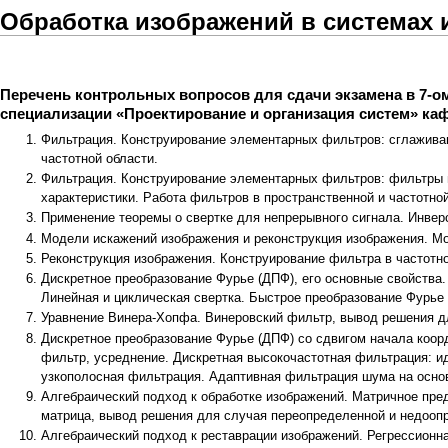
Обработка изображений в системах и
Перечень контрольных вопросов для сдачи экзамена в 7-ом
специализации «Проектирование и организация систем»
ка
Фильтрация. Конструирование элементарных фильтров: сглаживан
частотной области.
Фильтрация. Конструирование элементарных фильтров: фильтры 
характеристики. Работа фильтров в пространственной и частотной
Применение теоремы о свертке для непрерывного сигнала. Инвер
Модели искажений изображения и реконструкция изображения. М
Реконструкция изображения. Конструирование фильтра в частотно
Дискретное преобразование Фурье (ДПФ), его основные свойства.
Линейная и циклическая свертка. Быстрое преобразование Фурье 
Уравнение Винера-Хопфа. Винеровский фильтр, вывод решения д
Дискретное преобразование Фурье (ДПФ) со сдвигом начала коор
фильтр, усреднение. Дискретная высокочастотная фильтрация: и
узкополосная фильтрация. Адаптивная фильтрация шума на основ
Алгебраический подход к обработке изображений. Матричное пре
матрица, вывод решения для случая переопределенной и недоопр
Алгебраический подход к реставрации изображений. Регрессионн