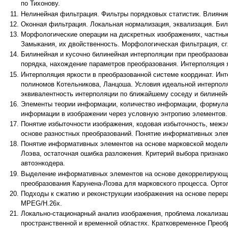
по Тихонову.
Нелинейная фильтрация. Фильтры порядковых статистик. Влияни
Оконная фильтрация. Локальная нормализация, эквализация. Би
Морфологические операции на дискретных изображениях, частные 
Замыкания, их двойственность. Морфологическая фильтрация, с
Билинейная и кусочно билинейная интерполяции при преобразова
порядка, нахождение параметров преобразования. Интерполяция 
Интерполяция яркости в преобразованной системе координат. Инт
полиномов Котельникова, Ланцоша. Условия идеальной интерполя
эквивалентность интерполяции по ближайшему соседу и билинейно
Элементы теории информации, количество информации, формула 
информации в изображении через условную энтропию элементов. С
Понятие избыточности изображения, кодовая избыточность, межэ
основе разностных преобразований. Понятие информативных эле
Понятие информативных элементов на основе марковской модели
Лоэва, остаточная ошибка разложения. Критерий выбора признак
автоэнкодера.
Выделение информативных элементов на основе декоррелирующег
преобразования Карунена-Лоэва для марковского процесса. Орто
Подходы к сжатию и реконструкции изображения на основе пере
MPEG/H.26x.
Локально-стационарный анализ изображения, проблема локализац
пространственной и временной областях. Кратковременное Преоб