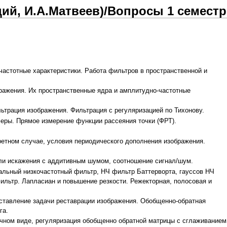
ций, И.А.Матвеев)/Вопросы 1 семестр
астотные характеристики. Работа фильтров в пространственной и
ражения. Их пространственные ядра и амплитудно-частотные
ьтрация изображения. Фильтрация с регуляризацией по Тихонову.
еры. Прямое измерение функции рассеяния точки (ФРТ).
кретном случае, условия периодического дополнения изображения.
ли искажения с аддитивным шумом, соотношение сигнал/шум.
еальный низкочастотный фильтр, НЧ фильтр Баттерворта, гауссов НЧ
ильтр. Лапласиан и повышение резкости. Режекторная, полосовая и
дставление задачи реставрации изображения. Обобщенно-обратная
га.
ичном виде, регуляризация обобщенно обратной матрицы с сглаживанием