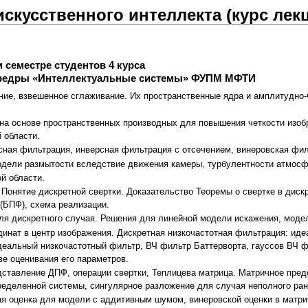
скусственного интеллекта (курс лек
 семестре студентов 4 курса
федры «Интеллектуальные системы»
ФУПМ
МФТИ
ие, взвешенное сглаживание. Их пространственные ядра и амплитудно-ч
на основе пространственных производных для повышения четкости изоб
 области.
сная фильтрация, инверсная фильтрация с отсечением, винеровская фил
одели размытости вследствие движения камеры, турбулентности атмосф
й области.
 Понятие дискретной свертки. Доказательство Теоремы о свертке в дис
(БПФ), схема реализации.
ля дискретного случая. Решения для линейной модели искажения, моде
динат в центр изображения. Дискретная низкочастотная фильтрация: ид
деальный низкочастотный фильтр, ВЧ фильтр Баттерворта, гауссов ВЧ ф
е оценивания его параметров.
дставление ДПФ, операции свертки, Теплицева матрица. Матричное пре
еделенной системы, сингулярное разложение для случая неполного ран
ая оценка для модели с аддитивным шумом, винеровской оценки в матр