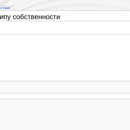
история
типу собственности