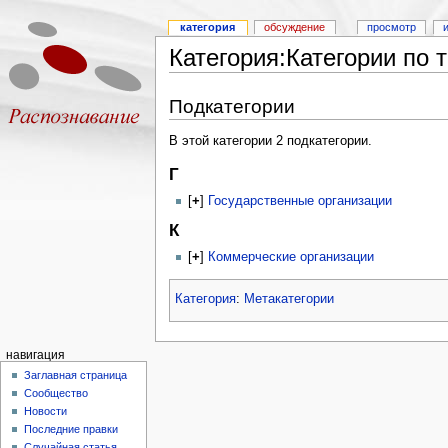
категория
обсуждение
просмотр
Категория:Категории по 
Подкатегории
В этой категории 2 подкатегории.
Г
[
+
]
Государственные организации
К
[
+
]
Коммерческие организации
Категория
:
Метакатегории
навигация
Заглавная страница
Сообщество
Новости
Последние правки
Случайная статья