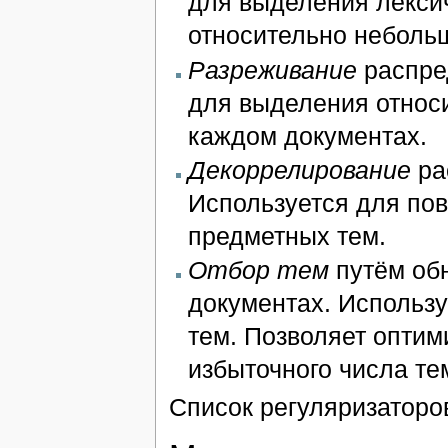
для выделения лекси
относительно неболь
Разреживание
распре
для выделения относ
каждом документах.
Декоррелирование
ра
Используется для по
предметных тем.
Отбор тем
путём обн
документах. Использ
тем. Позволяет оптим
избыточного числа те
Список регуляризаторо