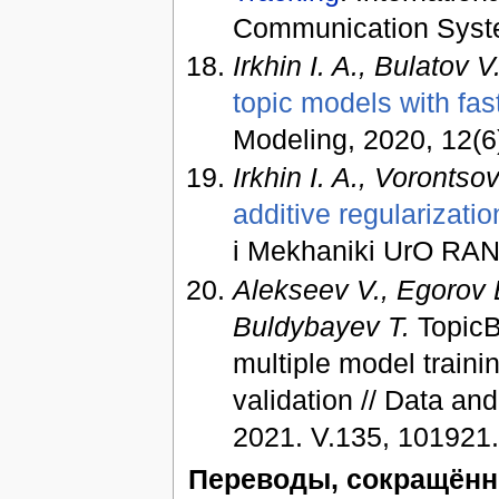
Communication Syste
Irkhin I. A., Bulatov 
topic models with fast
Modeling, 2020, 12(
Irkhin I. A., Vorontsov
additive regularizati
i Mekhaniki UrO RAN,
Alekseev V., Egorov 
Buldybayev T.
TopicB
multiple model trainin
validation // Data an
2021. V.135, 101921
Переводы, сокращённ