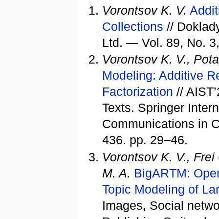
Vorontsov K. V.
Addit
Collections
// Doklad
Ltd. — Vol. 89, No. 3
Vorontsov K. V., Pot
Modeling: Additive Re
Factorization
// AIST’
Texts. Springer Inter
Communications in C
436. pp. 29–46.
Vorontsov K. V., Frei
M. A.
BigARTM: Open 
Topic Modeling of La
Images, Social networ