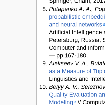
Springer, Cham, 201
Potapenko A. A., Pop
probabilistic embedd
and neural networks
Artificial Intelligen
Petersburg, Russia,
Computer and Informa
— pp 167-180.
Alekseev V. A., Bulat
as a Measure of Topic
Linguistics and Intel
Belyy A. V., Seleznov
Quality Evaluation a
Modeling
// Computat