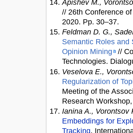
Apishev M., Vorontso
// 26th Conference o
2020. Pp. 30–37.
Feldman D. G., Sadek
Semantic Roles and S
Opinion Mining
// Co
Technologies. Dialog
Veselova E., Voronts
Regularization of To
Meeting of the Associ
Research Workshop, J
Ianina A., Vorontsov 
Embeddings for Expl
Tracking
. Internatio