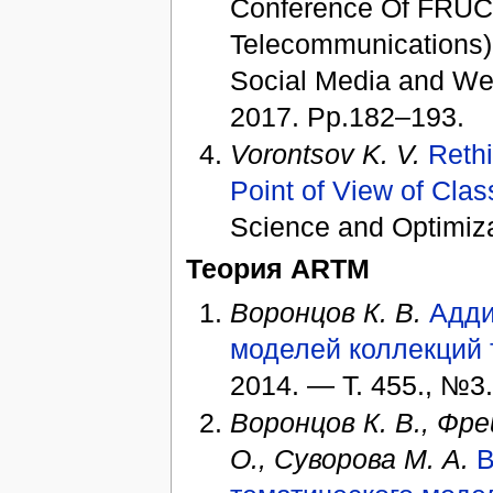
Conference Of FRUCT
Telecommunications) 
Social Media and We
2017. Pp.182–193.
Vorontsov K. V.
Rethi
Point of View of Cla
Science and Optimiza
Теория ARTM
Воронцов К. В.
Адди
моделей коллекций 
2014. — Т. 455., №3
Воронцов К. В., Фре
О., Суворова М. А.
B