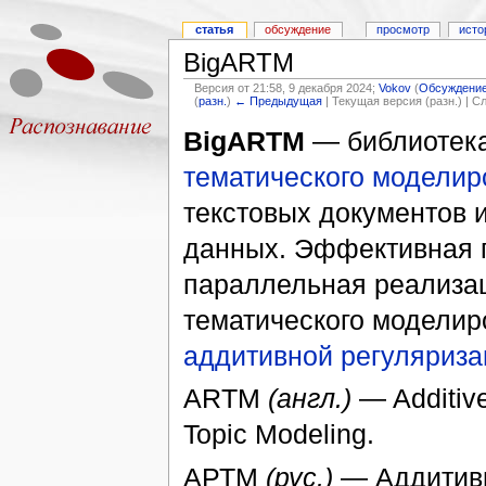
статья
обсуждение
просмотр
исто
BigARTM
Версия от 21:58, 9 декабря 2024;
Vokov
(
Обсуждени
(
разн.
)
← Предыдущая
| Текущая версия (разн.) | 
BigARTM
— библиотека
тематического моделир
текстовых документов 
данных. Эффективная 
параллельная реализац
тематического моделир
аддитивной регуляриза
ARTM
(англ.)
— Additive
Topic Modeling.
АРТМ
(рус.)
— Аддитивн