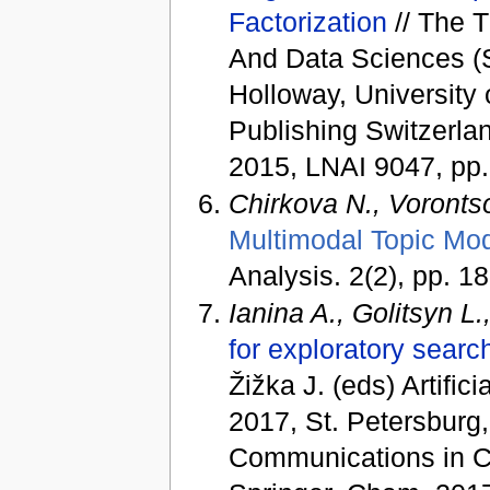
Factorization
// The 
And Data Sciences (S
Holloway, University 
Publishing Switzerla
2015, LNAI 9047, pp
Chirkova N., Voronts
Multimodal Topic Mo
Analysis. 2(2), pp. 1
Ianina A., Golitsyn L
for exploratory searc
Žižka J. (eds) Artifi
2017, St. Petersburg
Communications in Co