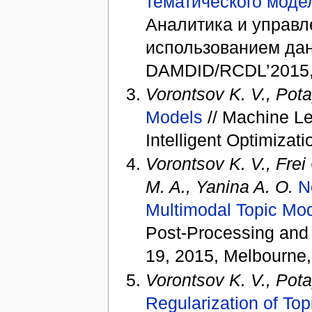
тематического моде
Аналитика и управл
использованием да
DAMDID/RCDL’2015, 
Vorontsov K. V., Pot
Models
// Machine Le
Intelligent Optimizat
Vorontsov K. V., Frei
M. A., Yanina A. O.
N
Multimodal Topic Mod
Post-Processing and
19, 2015, Melbourne, 
Vorontsov K. V., Pota
Regularization of To