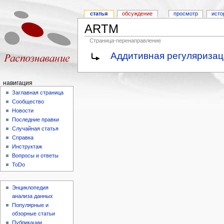
статья
обсуждение
просмотр
исто
ARTM
Страница-перенаправление
Аддитивная регуляризац
навигация
Заглавная страница
Сообщество
Новости
Последние правки
Случайная статья
Справка
Инструктаж
Вопросы и ответы
ToDo
Энциклопедия
анализа данных
Популярные и
обзорные статьи
Публикации