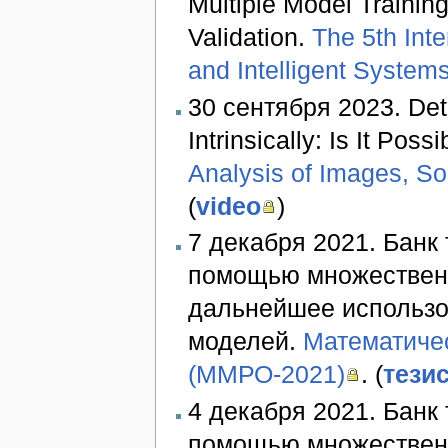
Multiple Model Training
Validation.
The 5th Int
and Intelligent System
30 сентября 2023. Dete
Intrinsically: Is It Poss
Analysis of Images, So
(
video
)
7 декабря 2021. Банк
помощью множественн
дальнейшее использо
моделей.
Математиче
(ММРО-2021)
. (
тезис
4 декабря 2021. Банк
помощью множественн