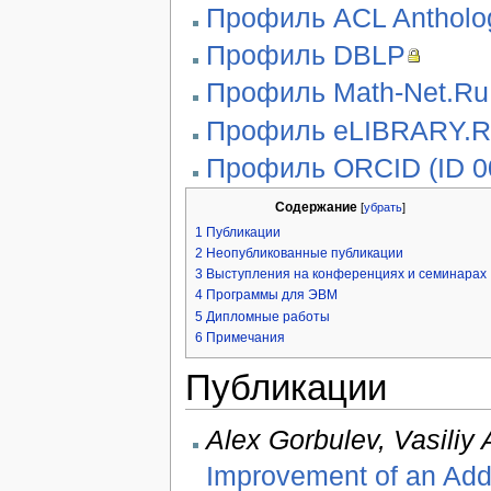
Профиль ACL Antholo
Профиль DBLP
Профиль Math-Net.Ru
Профиль eLIBRARY.R
Профиль ORCID (ID 0
Содержание
[
убрать
]
1
Публикации
2
Неопубликованные публикации
3
Выступления на конференциях и семинарах
4
Программы для ЭВМ
5
Дипломные работы
6
Примечания
Публикации
Alex Gorbulev, Vasiliy
Improvement of an Addi