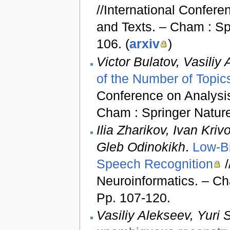
//International Confer
and Texts. – Cham : Sp
106. (
arxiv
)
Victor Bulatov, Vasiliy
of the Number of Topics 
Conference on Analysis
Cham : Springer Nature
Ilia Zharikov, Ivan Kri
Gleb Odinokikh
.
Low-Bi
Speech Recognition
/
Neuroinformatics. – Cha
Pp. 107-120.
Vasiliy Alekseev, Yuri