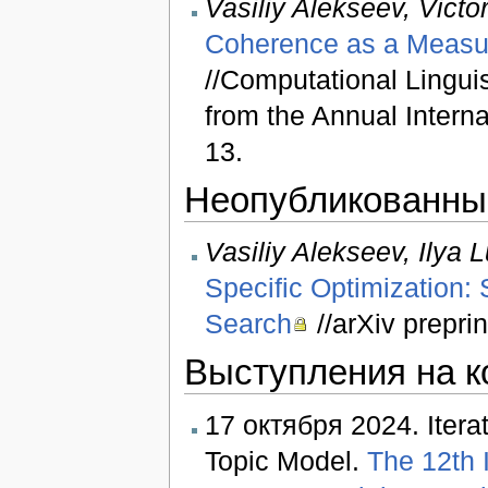
Vasiliy Alekseev, Victo
Coherence as a Measure
//Computational Linguis
from the Annual Intern
13.
Неопубликованны
Vasiliy Alekseev, Ilya L
Specific Optimization:
Search
//arXiv prepri
Выступления на к
17 октября 2024. Itera
Topic Model.
The 12th 