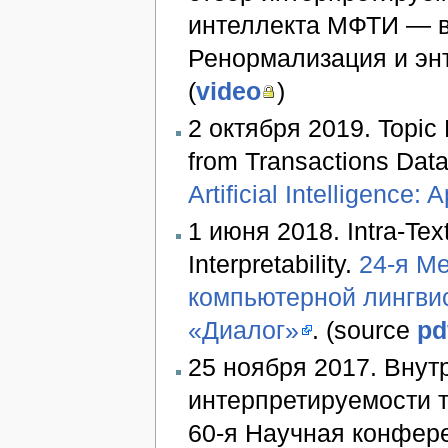
интеллекта МФТИ — в
Ренормализация и энт
(
video
)
2 октября 2019. Topic 
from Transactions Dat
Artificial Intelligence:
1 июня 2018. Intra-Tex
Interpretability.
24-я М
компьютерной лингви
«Диалог»
. (source
pd
25 ноября 2017. Внут
интерпретируемости т
60-я Научная конфер