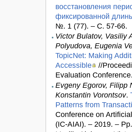
восстановления пери
фиксированной длин
№. 1 (77). – С. 57-66.
Victor Bulatov, Vasiliy
Polyudova, Eugenia Ve
TopicNet: Making Additi
Accessible
//Proceed
Evaluation Conference.
Evgeny Egorov, Filipp N
Konstantin Vorontsov
.
Patterns from Transact
Conference on Artificia
(IC-AIAI). – 2019. – Pp