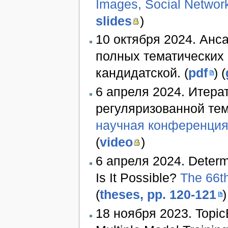
Images, Social Networ
slides
)
10 октября 2024. Анс
полных тематических
кандидатской. (
pdf
) (
6 апреля 2024. Итер
регуляризованной те
научная конференци
(
video
)
6 апреля 2024. Determin
Is It Possible?
The 66th
(
theses, pp. 120-121
)
18 ноября 2023. TopicB