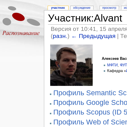
участник
обсуждение
просмотр
и
Участник:Alvant
Версия от 10:41, 15 апрел
(
разн.
)
← Предыдущая
| Т
Алексеев Ва
МФТИ
,
ФУ
Кафедра «
Профиль Semantic Sch
Профиль Google Scho
Профиль Scopus (ID 
Профиль Web of Scien