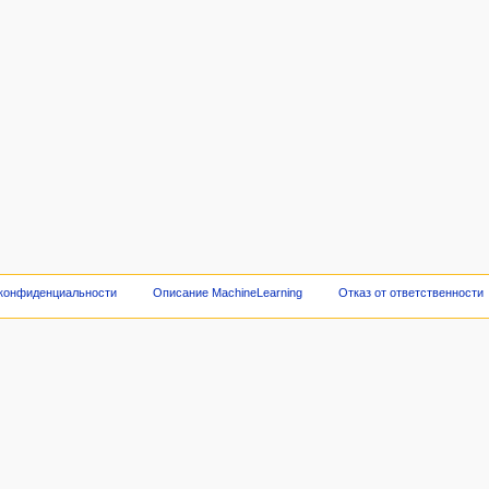
 конфиденциальности
Описание MachineLearning
Отказ от ответственности