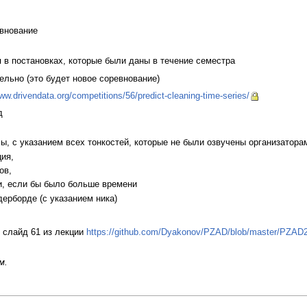
евнование
я в постановках, которые были даны в течение семестра
ельно (это будет новое соревнование)
ww.drivendata.org/competitions/56/predict-cleaning-time-series/
д
Вы, с указанием всех тонкостей, которые не были озвучены организаторам
ия,
ов,
и, если бы было больше времени
дерборде (с указанием ника)
: слайд 61 из лекции
https://github.com/Dyakonov/PZAD/blob/master/PZAD2
м.