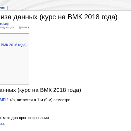
рия
иза данных (курс на ВМК 2018 года)
вклад
)
Следующая → (разн.)
 ВМК 2018 года)
нных (курс на ВМК 2018 года)
МП
1 г/о, читается в 1-м (9-м) семестре.
х методов прогнозирования.
нов
.