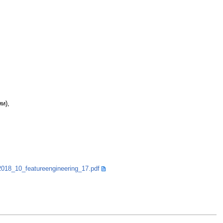
и),
018_10_featureengineering_17.pdf