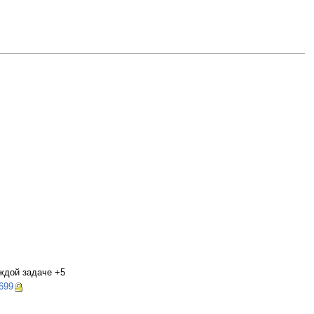
аждой задаче +5
8699