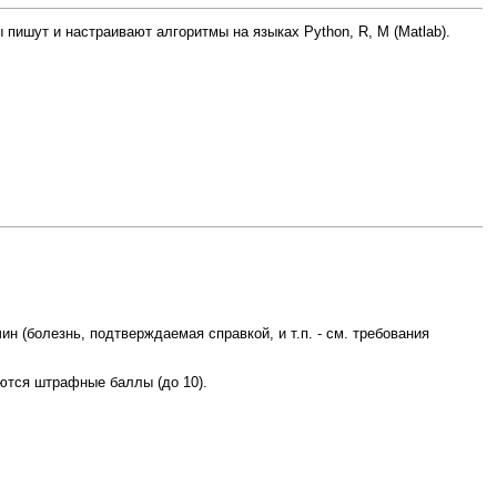
ишут и настраивают алгоритмы на языках Python, R, M (Matlab).
 (болезнь, подтверждаемая справкой, и т.п. - см. требования
аются штрафные баллы (до 10).