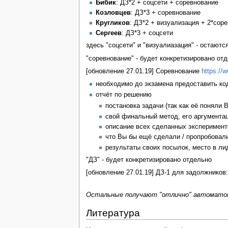
Бибик
: ДЗ*2 + соцсети + соревнование
Козловцев
: ДЗ*3 + соревнование
Кругликов
: ДЗ*2 + визуализация + 2*сор
Сергеев
: ДЗ*3 + соцсети
здесь "соцсети" и "визуалиазация" - остаютс
"соревнование" - будет конкретизировано отд
[обновление 27.01.19] Соревнование
https://w
необходимо до экзамена предоставить ко
отчёт по решению
постановка задачи (так как её поняли 
свой финальный метод, его аргументац
описание всех сделанных эксперимент
что Вы бы ещё сделали / пропробовал
результаты своих посылок, место в ли
"ДЗ" - будет конкретизировано отдельно
[обновление 27.01.19] ДЗ-1 для задолжников
Остальные получают "отлично" автомато
Литература