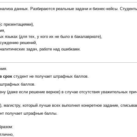
ализа данных. Разбираются реальные задачи и бизнес-кейсы. Студенты п
с презентациями),
ия,
 языках (для тех, у кого их не было в бакалавриате),
бсуждению решений,
налитических задач, работе над ошибками.
ния.
в срок
студент не получает штрафных баллов.
0 штрафных баллов.
у (даже если решение верное) в случае отсутствия уважительных причин
), магистру, который лучше всех выполнил конкретное задание, списыв
ент получает штрафные баллы.
бразом:
тлично,