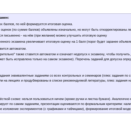
замен:
 баллов, по ней формируется итоговая оценка.
 оценок (по сумме баллов) объявлены изначально, но могут быть откорректированы ле
я письменно - на нём (при желании) можно улучшить итоговую оценку
нного экзамена увеличивает итоговую оценку на 1 балл (порог будет заранее объявлен
авится автоматом.
рительно" также ставится автоматом и означает недопуск к экзамену, чтобы получить 
жет быть исправлена только на самом экзамене). Перечень заданий для допуска опре
адания эквивалентные заданиям со всех контрольных и семинаров (плюс задания по сп
ли на лекциях и продублированы в списке рекомендуемой литературы, плюс задания на
ёсткой схеме: нельзя пользоваться ничем (кроме ручки и листка бумаги). Аналогично
тирует по самим заданиям, презентации оцениваются по формальным критериям: нали
е изложение экспериментов (с графиками и таблицами), формирование итоговой модел