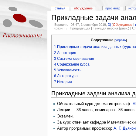
статья
обсуждение
просмотр
исто
Прикладные задачи анал
Версия от 08:47, 1 сентября 2019;
Dj
(
Обсуждение
|
(разн.) ← Предыдущая | Текущая версия (разн.) | 
Содержание
[
убрать
]
1
Прикладные задачи анализа данных (курс на
2
Аннотация
3
Система оценивания
4
Содержание курса
5
Успеваемость
6
Литература
7
История
Прикладные задачи анализа да
Обязательный курс для магистров каф.
М
Лекции — 36 часов, семинаров - 36 часов.
Экзамен.
За курс отвечает кафедра Математически
Автор программы: профессор
А. Г. Дьяко