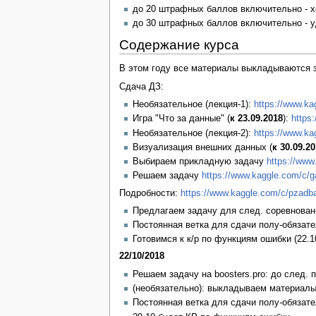
до 20 штрафных баллов включительно - х
до 30 штрафных баллов включительно - у
Содержание курса
В этом году все материалы выкладываются 
Сдача ДЗ:
Необязательное (лекция-1):
https://www.ka
Игра "Что за данные" (
к 23.09.2018
):
https
Необязательное (лекция-2):
https://www.ka
Визуализация внешних данных (
к 30.09.2
Выбираем прикладную задачу
https://www
Решаем задачу
https://www.kaggle.com/c/g
Подробности:
https://www.kaggle.com/c/pzadb
Предлагаем задачу для след. соревнова
Постоянная ветка для сдачи полу-обязат
Готовимся к к/р по функциям ошибки (22.10
22/10/2018
Решаем задачу на boosters.pro: до след.
(необязательно): выкладываем материалы
Постоянная ветка для сдачи полу-обязат