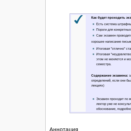
Как будет проходить эк
Есть система штрафных
Пороги для конкретных
Сам экзамен проводитс
хорошее написание письме
Итоговая "отлично" ст
Итоговая "неудовлетво
этом не меняется и мо
семестра.
Содержание экзамена:
з
определений, если они бы
лекциях)
Экзамен проходит по ж
лектор уже не консуль
обоснование, подробно
Аннотация