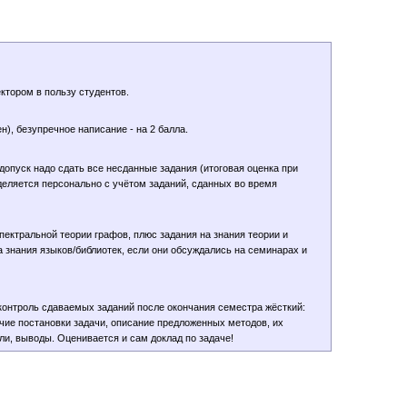
ктором в пользу студентов.
), безупречное написание - на 2 балла.
допуск надо сдать все несданные задания (итоговая оценка при
деляется персонально с учётом заданий, сданных во время
ектральной теории графов, плюс задания на знания теории и
 знания языков/библиотек, если они обсуждались на семинарах и
 контроль сдаваемых заданий после окончания семестра жёсткий:
чие постановки задачи, описание предложенных методов, их
и, выводы. Оценивается и сам доклад по задаче!