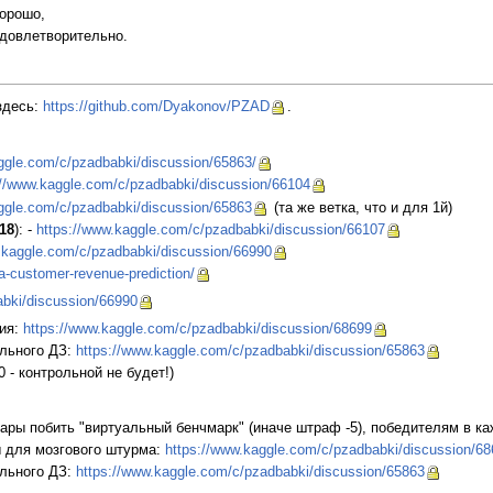
орошо,
довлетворительно.
здесь:
https://github.com/Dyakonov/PZAD
.
ggle.com/c/pzadbabki/discussion/65863/
://www.kaggle.com/c/pzadbabki/discussion/66104
ggle.com/c/pzadbabki/discussion/65863
(та же ветка, что и для 1й)
018
): -
https://www.kaggle.com/c/pzadbabki/discussion/66107
.kaggle.com/c/pzadbabki/discussion/66990
a-customer-revenue-prediction/
abki/discussion/66990
ния:
https://www.kaggle.com/c/pzadbabki/discussion/68699
ельного ДЗ:
https://www.kaggle.com/c/pzadbabki/discussion/65863
 - контрольной не будет!)
 пары побить "виртуальный бенчмарк" (иначе штраф -5), победителям в к
 для мозгового штурма:
https://www.kaggle.com/c/pzadbabki/discussion/6
ельного ДЗ:
https://www.kaggle.com/c/pzadbabki/discussion/65863