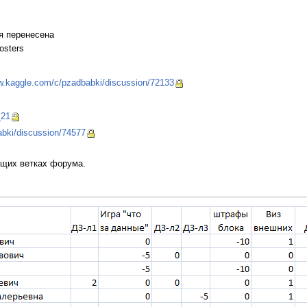
я перенесена
osters
w.kaggle.com/c/pzadbabki/discussion/72133
_21
abki/discussion/74577
ющих ветках форума.