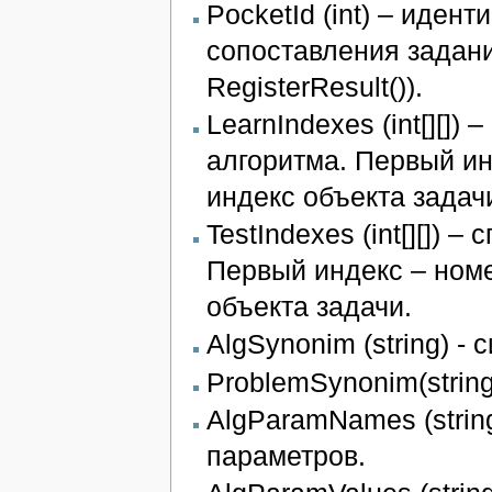
PocketId (int) – иден
сопоставления задани
RegisterResult()).
LearnIndexes (int[][])
алгоритма. Первый ин
индекс объекта задач
TestIndexes (int[][]) 
Первый индекс – номе
объекта задачи.
AlgSynonim (string) -
ProblemSynonim(strin
AlgParamNames (strin
параметров.