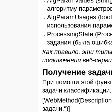
AlgParamValues (strin
алгоритму параметров
AlgParamUsages (bool
использования парам
ProcessingState (Proc
задания (была ошибка
Как правило, эти тип
подключении веб-серви
Получение задачи
При помощи этой функ
задачи классификации,
[WebMethod(Description
задачи.")]