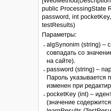
[WebMethod(Description
public ProcessingState R
password, int pocketKey, 
testResults)
Параметры:
algSynonim (string) –
совпадать со значени
на сайте).
password (string) – п
Пароль указывается п
изменен при редактир
pocketKey (int) – ид
(значение содержится
learnResults (TestResu