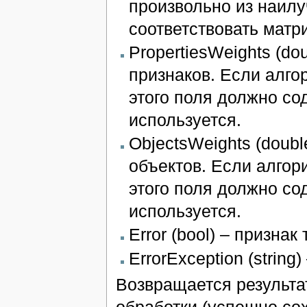
произвольно из наилу
соответствовать матр
PropertiesWeights (do
признаков. Если алго
этого поля должно со
используется.
ObjectsWeights (doubl
объектов. Если алгор
этого поля должно со
используется.
Error (bool) – призна
ErrorException (string
Возвращается результат
обработки (успешно со