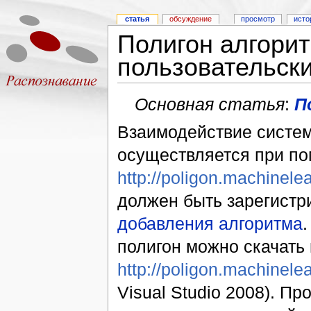
статья
обсуждение
просмотр
исто
Полигон алгори
пользовательск
Основная статья
:
П
Взаимодействие систе
осуществляется при по
http://poligon.machinel
должен быть зарегистр
добавления алгоритма
полигон можно скачать
http://poligon.machinelea
Visual Studio 2008). П