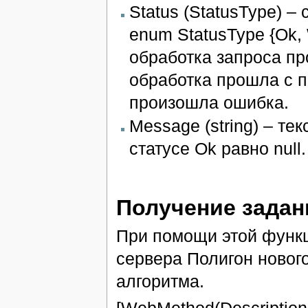
Status (StatusType) –
enum StatusType {Ok, W
обработка запроса пр
обработка прошла с п
произошла ошибка.
Message (string) – т
статусе Ok равно null.
Получение задани
При помощи этой функц
сервера Полигон нового
алгоритма.
[WebMethod(Description 