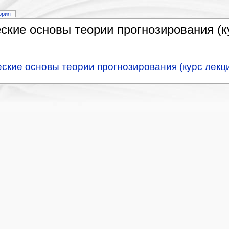
ория
кие основы теории прогнозирования (ку
кие основы теории прогнозирования (курс лекц