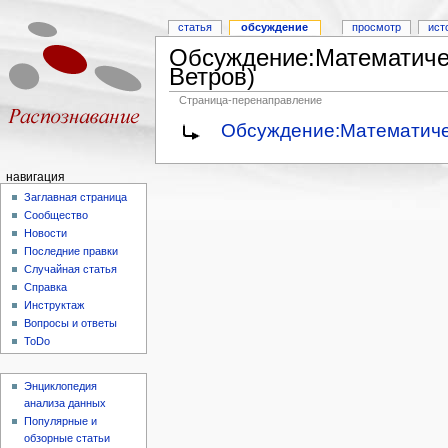
статья
обсуждение
просмотр
ист
Обсуждение:Математичес
Ветров)
Страница-перенаправление
Обсуждение:Математичес
навигация
Заглавная страница
Сообщество
Новости
Последние правки
Случайная статья
Справка
Инструктаж
Вопросы и ответы
ToDo
Энциклопедия
анализа данных
Популярные и
обзорные статьи