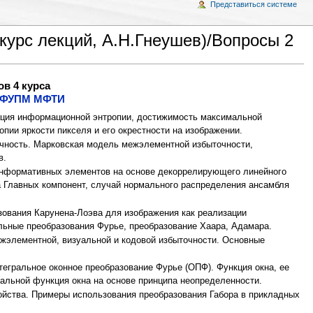
Представиться системе
курс лекций, А.Н.Гнеушев)/Вопросы 2
в 4 курса
ФУПМ
МФТИ
ация информационной энтропии, достижимость максимальной
пии яркости пикселя и его окрестности на изображении.
очность. Марковская модель межэлементной избыточности,
в.
информативных элементов на основе декоррелирующего линейного
а Главных компонент, случай нормального распределения ансамбля
ования Карунена-Лоэва для изображения как реализации
льные преобразования Фурье, преобразование Хаара, Адамара.
жэлементной, визуальной и кодовой избыточности. Основные
егральное оконное преобразование Фурье (ОПФ). Функция окна, ее
альной функция окна на основе принципа неопределенности.
войства. Примеры использования преобразования Габора в прикладных