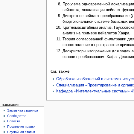
Проблема одновременной локализации 
вейвлета, локализация вейвлет-функц
Дискретное вейвлет-преобразование (
биортогональной системе базисных ве
Кратномасштабный анализ. Гауссовск
анализ на примере вейвлетов Хаара.
Теория согласованной фильтрации для
сопоставление в пространстве призна
Дескрипторы изображения для задач а
основе преобразования Хафа. Дескри
См. также
Обработка изображений в системах искусс
Специализация «Проектирование и орга
Кафедра «Интеллектуальные системы» 
навигация
Заглавная страница
Сообщество
Новости
Последние правки
Случайная статья