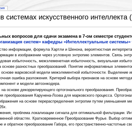
рия
 системах искусственного интеллекта (
ых вопросов для сдачи экзамена в 7-ом семестре студенто
ганизация систем»
кафедры «Интеллектуальные системы»
ство информации, формула Хартли и Шенона, вероятностная интерпрет
рмации в изображении через условную энтропию элементов. Связь энтро
одовая избыточность, межэлеменетная избыточность, визуальная избыт
а основе разностных преобразований. Понятие информативных элементо
 основе марковской модели межэлементной избыточности. Выделение 
точная ошибка разложения. Критерий выбора признаков на основе метод
омпонент и модели автоэнкодера.
на основе декоррелирующего ортогонального преобразования. Преобраз
ия преобразования Карунена-Лоэва для марковского процесса. Ортогона
ображения на основе перераспределения энтропии путем уменьшения ме
26x.
жения, проблема локализации сигнала для оптимальной фильтрации. Инт
еменной областях. Кратковременное Преобразование Фурье. Выбор оптим
е и обратное преобразование Габора, его пространственно-частотные с