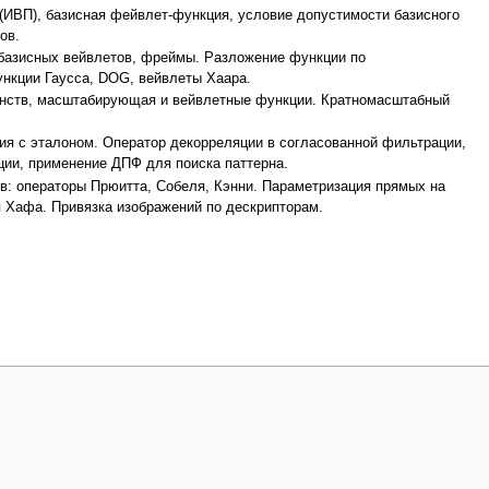
(ИВП), базисная фейвлет-функция, условие допустимости базисного
ов.
 базисных вейвлетов, фреймы. Разложение функции по
нкции Гаусса, DOG, вейвлеты Хаара.
анств, масштабирующая и вейвлетные функции. Кратномасштабный
ия с эталоном. Оператор декорреляции в согласованной фильтрации,
ции, применение ДПФ для поиска паттерна.
ев: операторы Прюитта, Собеля, Кэнни. Параметризация прямых на
 Хафа. Привязка изображений по дескрипторам.