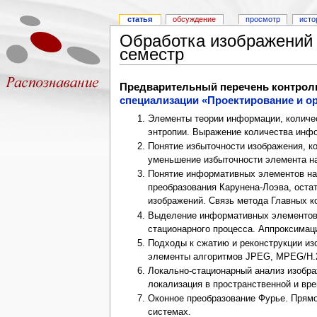
статья
обсуждение
просмотр
исто
Обработка изображений в
семестр
Предварительный перечень контрольн
специализации «Проектирование и ор
Элементы теории информации, количе
энтропии. Выражение количества инфо
Понятие избыточности изображения, к
уменьшение избыточности элемента н
Понятие информативных элементов на
преобразования Карунена-Лоэва, оста
изображений. Связь метода Главных к
Выделение информативных элементов 
стационарного процесса. Аппроксимац
Подходы к сжатию и реконструкции из
элементы алгоритмов JPEG, MPEG/H.
Локально-стационарный анализ изобра
локализация в пространственной и вр
Оконное преобразование Фурье. Прямо
системах.