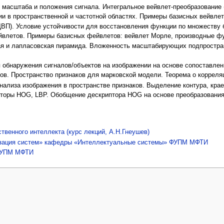
масштаба и положения сигнала. Интегральное вейвлет-преобразование 
ии в пространственной и частотной областях. Примеры базисных вейвлет
ДВП). Условие устойчивости для восстановления функции по множеству
йвлетов. Примеры базисных фейвлетов: вейвлет Морле, производные фу
ая и лапласовская пирамида. Вложенность масштабирующих подпростр
 обнаружения сигналов/объектов на изображении на основе сопоставлен
ков. Пространство признаков для марковской модели. Теорема о корреля
нализа изображения в пространстве признаков. Выделение контура, кра
пторы HOG, LBP. Обобщение дескриптора HOG на основе преобразования
твенного интеллекта (курс лекций, А.Н.Гнеушев)
низация систем» кафедры «Интеллектуальные системы» ФУПМ МФТИ
ФУПМ МФТИ