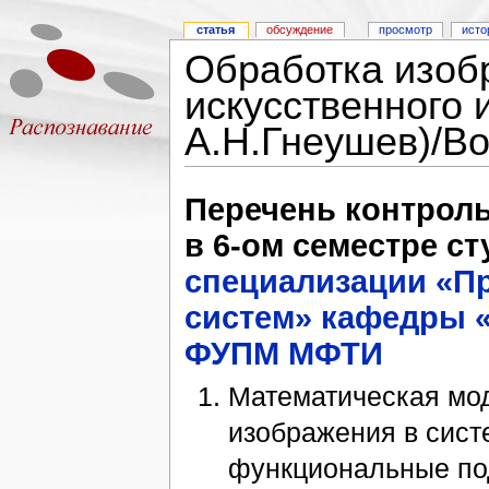
статья
обсуждение
просмотр
исто
Обработка изоб
искусственного 
А.Н.Гнеушев)/В
Перечень контроль
в 6-ом семестре ст
специализации «Пр
систем»
кафедры 
ФУПМ
МФТИ
Математическая мод
изображения в сист
функциональные под