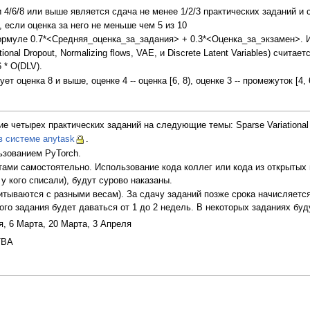
/6/8 или выше является сдача не менее 1/2/3 практических заданий и 
 если оценка за него не меньше чем 5 из 10
ормуле 0.7*<Средняя_оценка_за_задания> + 0.3*<Оценка_за_экзамен>. И
ional Dropout, Normalizing flows, VAE, и Discrete Latent Variables) счит
 * O(DLV).
 оценка 8 и выше, оценке 4 -- оценка [6, 8), оценке 3 -- промежуток [4, 
четырех практических заданий на следующие темы: Sparse Variational Drop
в системе anytask
.
ьзованием PyTorch.
ами самостоятельно. Использование кода коллег или кода из открытых 
 у кого списали), будут сурово наказаны.
итываются с разными весам). За сдачу заданий позже срока начисляетс
ого задания будет даваться от 1 до 2 недель. В некоторых заданиях буд
, 6 Марта, 20 Марта, 3 Апреля
TBA