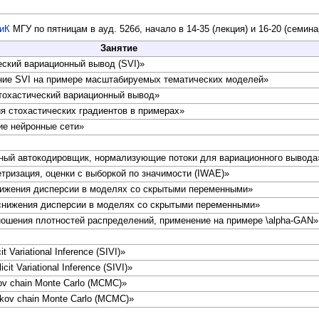
иК
МГУ по пятницам в ауд. 526б, начало в 14-35 (лекция) и 16-20 (семина
Занятие
еский вариационный вывод (SVI)»
ие SVI на примере масштабируемых тематических моделей»
тохастический вариационный вывод»
я стохастических градиентов в примерах»
ие нейронные сети»
ный автокодировщик, нормализующие потоки для вариационного вывода
ризация, оценки с выборкой по значимости (IWAE)»
ижения дисперсии в моделях со скрытыми переменными»
нижения дисперсии в моделях со скрытыми переменными»
ношения плотностей распределений, применение на примере \alpha-GAN»
t Variational Inference (SIVI)»
it Variational Inference (SIVI)»
v chain Monte Carlo (MCMC)»
kov chain Monte Carlo (MCMC)»