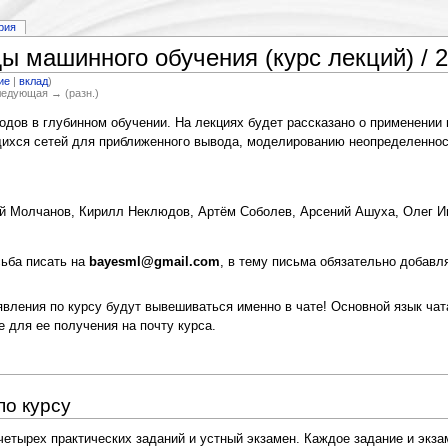
рия
ы машинного обучения (курс лекций) / 
ие
|
вклад
)
Следующая → (разн.)
дов в глубинном обучении. На лекциях будет рассказано о применени
хся сетей для приближенного вывода, моделированию неопределенности
й Молчанов, Кирилл Неклюдов, Артём Соболев, Арсений Ашуха, Олег Ив
сьба писать на
bayesml@gmail.com
, в тему письма обязательно добавл
ъявления по курсу будут вывешиваться именно в чате! Основной язык чат
е для ее получения на почту курса.
по курсу
етырех практических заданий и устный экзамен. Каждое задание и экза