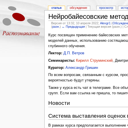
статья
обсуждение
просмотр
исто
Нейробайесовские метод
Версия от 13:32, 10 апреля 2022;
Alexgr1
(
Обсужден
(
разн.
)
← Предыдущая
| Текущая версия (разн.) | 
Курс посвящен применению байесовских мето
моделей данных, использованию состящающи
глубинного обучения.
Лектор:
Д.П. Ветров
Семинаристы:
Кирилл Струминский
, Дмитри
Куратор:
Александр Гришин
По всем вопросам, связанным с курсом, про
вероятностью будут утеряны.
Также у курса есть чат в телеграме. Все об
групп. Если вам ссылка не пришла, то пишит
Новости
Система выставления оценок 
В рамках курса предполагается выполнение ч