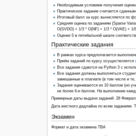
Необходимым условием получения оценки 4
Практическое задание считается сданным,
Итоговый балл за курс вычисляется по ф
Средняя оценка по заданиям (Sparse Variat
O(SVDO) + 1/3 * O(NF) + 1/3 * O(VAE) + 1/6
Оценке 5 в пятибальной шкале соответствует
Практические задания
В рамках курса предполагается выполнение 
Приём заданий по курсу осуществляется
Все задания сдаются на Python 3 с испол
Все задания должны выполняться студент
замешанные в плагиате (в том числе и те,
Задания оцениваются из 10 баллов (но уч
не более 6-и баллов. На выполнение кажд
Примерные даты выдачи заданий: 28 Февраля
Дата жесткого дедлайна по всем заданиям: 
Экзамен
Формат и дата экзамена TBA