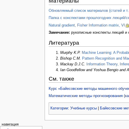
Материалы
Обновляемый список материалов (статей и т.
Папка с конспектами прошлогодних лекций/с
Natural gradient, Fisher Information matrix, VI
Замечание:
рукописные конспекты лекций и с
Литература
Murphy K.P.
Machine Learning: A Probabil
Bishop C.M.
Pattern Recognition and Ma
Mackay D.J.C.
Information Theory, Infer
Ian Goodfellow and Yoshua Bengio and A
См. также
Курс «Байесовские методы машинного обуче
Математические методы прогнозирования (к
Категории
:
Учебные курсы
|
Байесовские ме
навигация