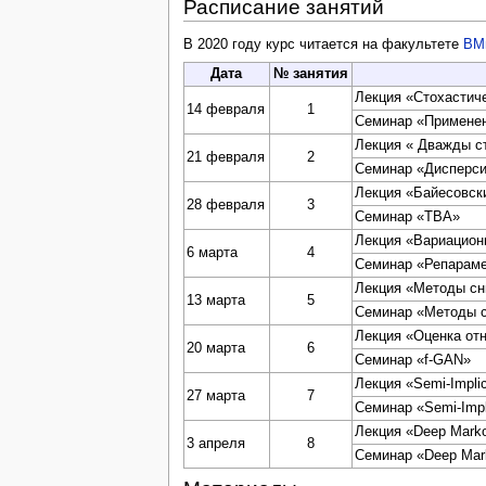
Расписание занятий
В 2020 году курс читается на факультете
ВМ
Дата
№ занятия
Лекция «Стохастич
14 февраля
1
Семинар «Применен
Лекция « Дважды с
21 февраля
2
Семинар «Дисперси
Лекция «Байесовск
28 февраля
3
Семинар «TBA»
Лекция «Вариацион
6 марта
4
Семинар «Репарамет
Лекция «Методы сн
13 марта
5
Семинар «Методы с
Лекция «Оценка от
20 марта
6
Семинар «f-GAN»
Лекция «Semi-Implici
27 марта
7
Семинар «Semi-Implic
Лекция «Deep Marko
3 апреля
8
Семинар «Deep Mar