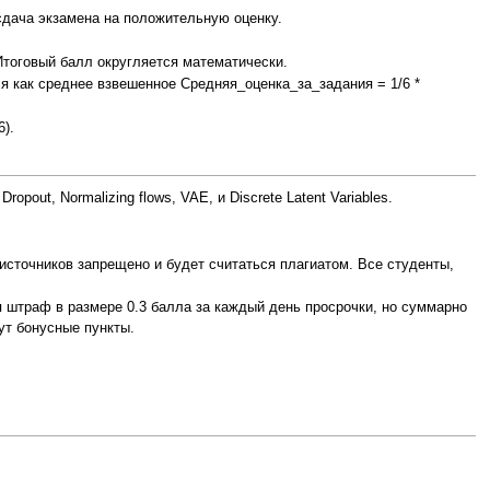
сдача экзамена на положительную оценку.
тоговый балл округляется математически.
ается как среднее взвешенное Средняя_оценка_за_задания = 1/6 *
6).
out, Normalizing flows, VAE, и Discrete Latent Variables.
источников запрещено и будет считаться плагиатом. Все студенты,
я штраф в размере 0.3 балла за каждый день просрочки, но суммарно
ут бонусные пункты.