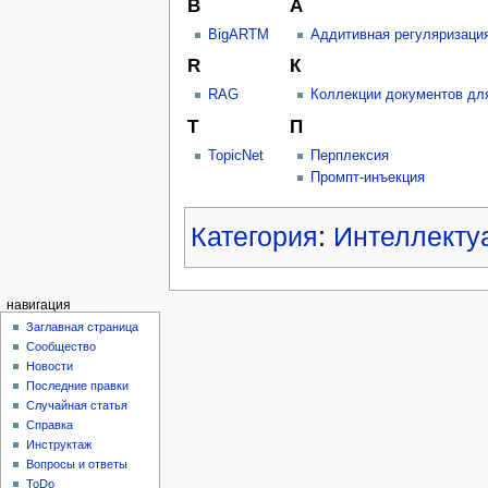
B
А
BigARTM
Аддитивная регуляризаци
R
К
RAG
Коллекции документов дл
T
П
TopicNet
Перплексия
Промпт-инъекция
Категория
:
Интеллекту
навигация
Заглавная страница
Сообщество
Новости
Последние правки
Случайная статья
Справка
Инструктаж
Вопросы и ответы
ToDo