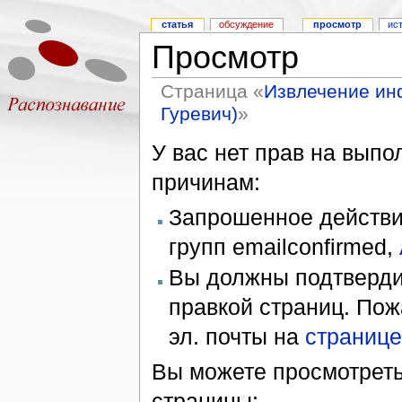
статья
обсуждение
просмотр
ис
Просмотр
Страница «
Извлечение инф
Гуревич)
»
У вас нет прав на вып
причинам:
Запрошенное действие
групп emailconfirmed,
Вы должны подтверди
правкой страниц. Пож
эл. почты на
странице
Вы можете просмотреть
страницы: