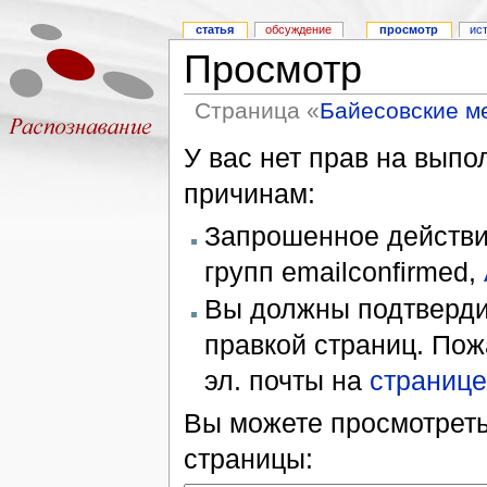
статья
обсуждение
просмотр
ис
Просмотр
Страница «
Байесовские ме
У вас нет прав на вып
причинам:
Запрошенное действие
групп emailconfirmed,
Вы должны подтверди
правкой страниц. Пож
эл. почты на
странице
Вы можете просмотреть
страницы: